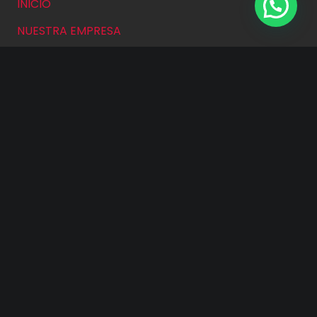
INICIO
NUESTRA EMPRESA
PRODUCTOS
NOVEDADES
CONCESIONARIOS
CONTACTO
Contacto
RN9, Km 360, Correa, Santa Fe
03471-15568225
0341-152160948
info@acopladosconese.com.ar
ventas@acopladosconese.com.ar