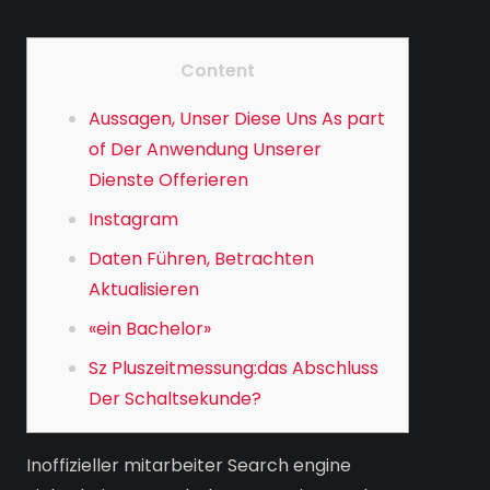
Content
Aussagen, Unser Diese Uns As part
of Der Anwendung Unserer
Dienste Offerieren
Instagram
Daten Führen, Betrachten
Aktualisieren
«ein Bachelor»
Sz Pluszeitmessung:das Abschluss
Der Schaltsekunde?
Inoffizieller mitarbeiter Search engine