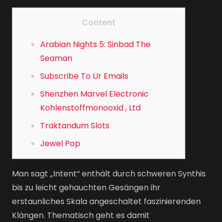
Content
Arabian Nights 5: Sinbad The
Seaman
Subscribe To Ur Emails
Shenzhen Marvel Electronic
Kohlenstoffmonooxid , Ltd
Traktandum Slots
Jewel Pop
Man sagt „Intent“ enthält durch schweren Synthis
bis zu leicht gehauchten Gesängen ihr
erstaunliches Skala angeschaltet faszinierenden
Klängen. Thematisch geht es damit