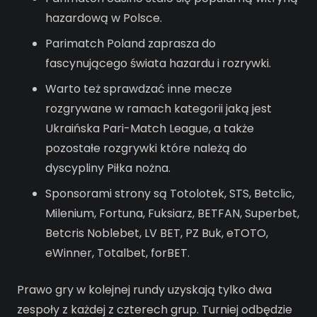
hazardową w Polsce.
Parimatch Poland zaprasza do
fascynującego świata hazardu i rozrywki.
Warto też sprawdzać inne mecze
rozgrywane w ramach kategorii jaką jest
Ukraińska Pari-Match League, a także
pozostałe rozgrywki które należą do
dyscypliny Piłka nożna.
Sponsorami strony są Totolotek, STS, Betclic,
Milenium, Fortuna, Fuksiarz, BETFAN, Superbet,
Betcris Noblebet, LV BET, PZ Buk, eTOTO,
eWinner, Totalbet, forBET.
Prawo gry w kolejnej rundy uzyskają tylko dwa
zespoły z każdej z czterech grup. Turniej odbędzie