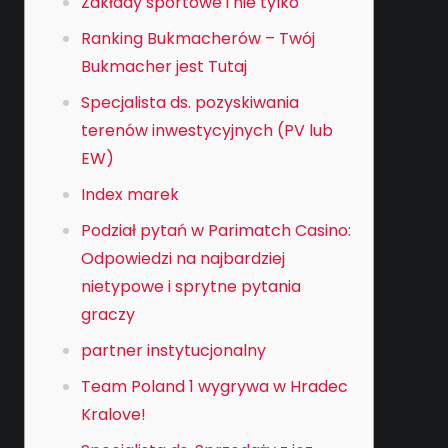
Zakłady sportowe i nie tylko
Ranking Bukmacherów – Twój
Bukmacher jest Tutaj
Specjalista ds. pozyskiwania
terenów inwestycyjnych (PV lub
EW)
Index marek
Podział pytań w Parimatch Casino:
Odpowiedzi na najbardziej
nietypowe i sprytne pytania
graczy
partner instytucjonalny
Team Poland 1 wygrywa w Hradec
Kralove!