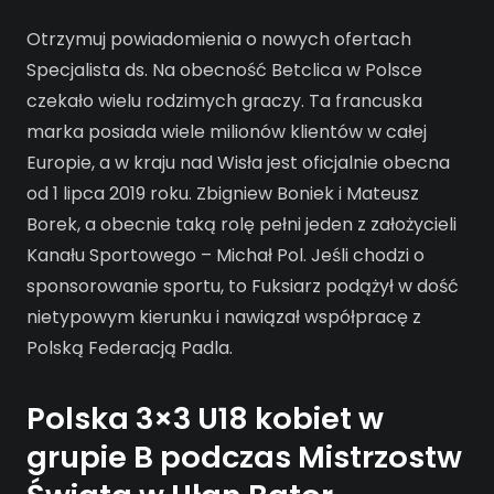
Otrzymuj powiadomienia o nowych ofertach
Specjalista ds. Na obecność Betclica w Polsce
czekało wielu rodzimych graczy. Ta francuska
marka posiada wiele milionów klientów w całej
Europie, a w kraju nad Wisła jest oficjalnie obecna
od 1 lipca 2019 roku. Zbigniew Boniek i Mateusz
Borek, a obecnie taką rolę pełni jeden z założycieli
Kanału Sportowego – Michał Pol. Jeśli chodzi o
sponsorowanie sportu, to Fuksiarz podążył w dość
nietypowym kierunku i nawiązał współpracę z
Polską Federacją Padla.
Polska 3×3 U18 kobiet w
grupie B podczas Mistrzostw