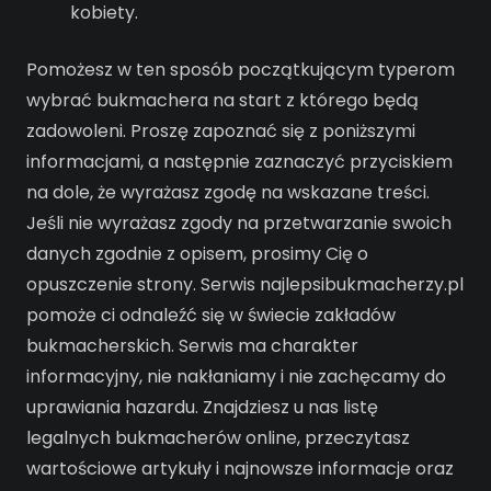
kobiety.
Pomożesz w ten sposób początkującym typerom
wybrać bukmachera na start z którego będą
zadowoleni. Proszę zapoznać się z poniższymi
informacjami, a następnie zaznaczyć przyciskiem
na dole, że wyrażasz zgodę na wskazane treści.
Jeśli nie wyrażasz zgody na przetwarzanie swoich
danych zgodnie z opisem, prosimy Cię o
opuszczenie strony. Serwis najlepsibukmacherzy.pl
pomoże ci odnaleźć się w świecie zakładów
bukmacherskich. Serwis ma charakter
informacyjny, nie nakłaniamy i nie zachęcamy do
uprawiania hazardu. Znajdziesz u nas listę
legalnych bukmacherów online, przeczytasz
wartościowe artykuły i najnowsze informacje oraz