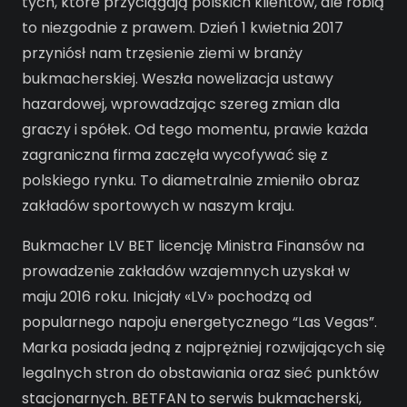
tych, które przyciągają polskich klientów, ale robią
to niezgodnie z prawem. Dzień 1 kwietnia 2017
przyniósł nam trzęsienie ziemi w branży
bukmacherskiej. Weszła nowelizacja ustawy
hazardowej, wprowadzając szereg zmian dla
graczy i spółek. Od tego momentu, prawie każda
zagraniczna firma zaczęła wycofywać się z
polskiego rynku. To diametralnie zmieniło obraz
zakładów sportowych w naszym kraju.
Bukmacher LV BET licencję Ministra Finansów na
prowadzenie zakładów wzajemnych uzyskał w
maju 2016 roku. Inicjały «LV» pochodzą od
popularnego napoju energetycznego “Las Vegas”.
Marka posiada jedną z najprężniej rozwijających się
legalnych stron do obstawiania oraz sieć punktów
stacjonarnych. BETFAN to serwis bukmacherski,