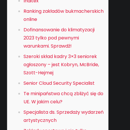
Inditex
Ranking zakładów bukmacherskich
online
Dofinansowanie do klimatyzacji
2023 tylko pod pewnymi
warunkami. Sprawdź!
Szeroki skład kadry 3×3 seniorek
ogłoszony – jest Kobryn, McBride,
Szott-Hejmej
Senior Cloud Security Specialist
Te minipaństwa chcą zbliżyć się do
UE. W jakim celu?
Specjalista ds. Sprzedaży wydarzeń
artystycznych