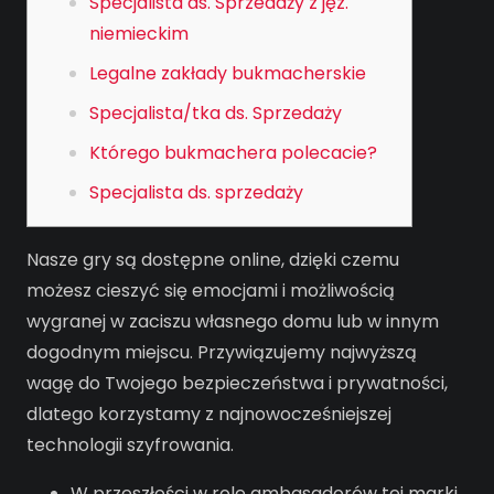
Specjalista ds. Sprzedaży z jęz.
niemieckim
Legalne zakłady bukmacherskie
Specjalista/tka ds. Sprzedaży
Którego bukmachera polecacie?
Specjalista ds. sprzedaży
Nasze gry są dostępne online, dzięki czemu
możesz cieszyć się emocjami i możliwością
wygranej w zaciszu własnego domu lub w innym
dogodnym miejscu. Przywiązujemy najwyższą
wagę do Twojego bezpieczeństwa i prywatności,
dlatego korzystamy z najnowocześniejszej
technologii szyfrowania.
W przeszłości w role ambasadorów tej marki