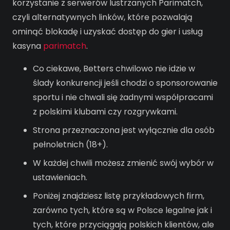
korzystanie z serwerów lustrzanych Parimatch,
czyli alternatywnych linków, które pozwalają
ominąć blokadę i uzyskać dostęp do gier i usług
kasyna
parimatch
.
Co ciekawe, Betters chwilowo nie idzie w
ślady konkurencji jeśli chodzi o sponsorowanie
sportu i nie chwali się żadnymi współpracami
z polskimi klubami czy rozgrywkami.
Strona przeznaczona jest wyłącznie dla osób
pełnoletnich (18+).
W każdej chwili możesz zmienić swój wybór w
ustawieniach.
Poniżej znajdziesz listę przykładowych firm,
zarówno tych, które są w Polsce legalne jak i
tych, które przyciągają polskich klientów, ale