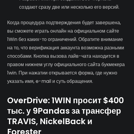
создают сразу две или несколько его версий.
Когда процедура подтверждения будет завершена,
вы сможете играть онлайн на официальном сайте
1Win без каких-то ограничений. Обратите внимание
на то, что верификация аккаунта возможна разными
способами. Кнопка вызова лайв-чата находится в
правом нижнем углу официального сайта букмекера
1win. При нажатии открывается форма, где нужно
указать имя, e-mail и суть обращения.
OverDrive: 1WIN просит $400
тыс. у 9Pandas за трансфер
TRAVIS, NickelBack и
Forester