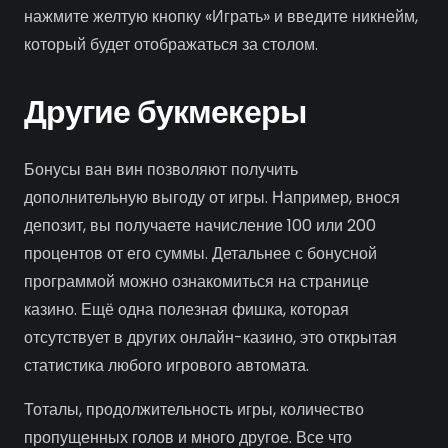
нажмите желтую кнопку «Играть» и введите никнейм,
который будет отображаться за столом.
Другие букмекеры
Бонусы ван вин позволяют получить
дополнительную выгоду от игры. Например, внося
депозит, вы получаете начисление 100 или 200
процентов от его суммы. Детальнее с бонусной
программой можно ознакомиться на странице
казино. Ещё одна полезная фишка, которая
отсутствует в других онлайн-казино, это открытая
статистика любого игрового автомата.
Тоталы, продолжительность игры, количество
пропущенных голов и много другое. Все что