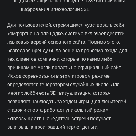
Для ее защиты используется 128-битный ключ
шифрования и технологии SSL.
Для пользователей, стремящихся чувствовать себя
комфортно на площадке, система включает десятки
языковых версий основного сайта. Помимо этого,
благодаря бренду была решена проблема входа для
тех клиентов компании,которые по каким либо
причинам не могли попасть на официальный сайт.
Исход соревнования в этом игровом режиме
определяется генератором случайных числе. Для
многих лобби есть 3D-визуализация, которая
позволяет наблюдать за ходом игры. Для любителей
ставок и спорта работает уникальный режим
Fantasy Sport. Победитель встречи получает
выигрыш, а проигравший теряет деньги.