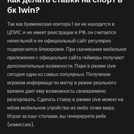
бк 1win?
Так как букмекеская контора 1 ви не находится в
ЦПИС и не имеет реистрации в РФ, он считается
нелегльной и ее официальный сайт регулярно
подвергается блокировке. При скачивании мобильног
приложения с официально сайта геймеры получают
дополнительные возмжности. Пари в ржиме Live
сегодня одни из самых попуярных. Получение
игроком информаци по матчу в режие реального
времни дает ему возможность своевремено
реагировать. Сделать ставку в ржиме Live можно на
юбом мобильном утройстве из любо точки мира.
Играя за кэш-столами, вы генерируете рейк
(комиссию).