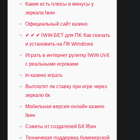
Какие есть плюсы и минусы у
зеркала 1вин
Официальный сайт казино
✔ ✔ ✔ 1WIN БЕТ для ПК: Как скачать
и установить на ПК Windows
Играть в интернет рулетку 1WIN LIVE
с реальными игроками
in казино играть
Выплатят ли ставку при игре через
зеркало бк
Мобильная версия онлайн казино
1вин
Советы от создателей БК 1Вин
Техничекая поддержка бумекерской