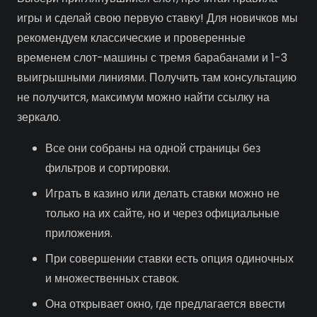
игры и сделай свою первую ставку! Для новичков мы
рекомендуем классические и проверенные
временем слот-машины с тремя барабанами и 1-3
выигрышными линиями. Получить там консультацию
не получится, максимум можно найти ссылку на
зеркало.
Все они собраны на одной страницы без
фильтров и сортировки.
Играть в казино или делать ставки можно не
только на их сайте, но и через официальные
приложения.
При совершении ставки есть опция одиночных
и множественных ставок.
Она открывает окно, где предлагается ввести