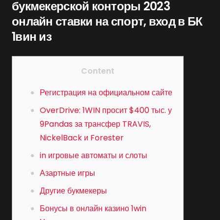
букмекерской конторы 2023
онлайн ставки на спорт, вход в БК
1вин из
Content
Регистрация на официальном сайте
OverDrive: 1WIN просит $400 тыс. у
9Pandas за трансфер TRAVIS,
NickelBack и Forester
in игровые автоматы и слоты
Азартные игры
Другие букмекеры
Бонусы в онлайн казино 1win