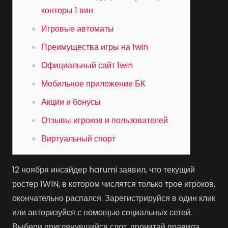
конторы 1 вин
Игровые автоматы
Преимущества игры на 1win
Официальный сайт 1win
Мобильное приложение БК
Акции и бонусы
Отзывы игроков и пользователей
Виртуальный спорт
12 ноября инсайдер harumi заявил, что текущий
ростер 1WIN, в котором числятся только трое игроков,
окончательно распался. Зарегистрируйся в один клик
или авторизуйся с помощью социальных сетей.
Выбери приглянувшийся слот, прочитай правила