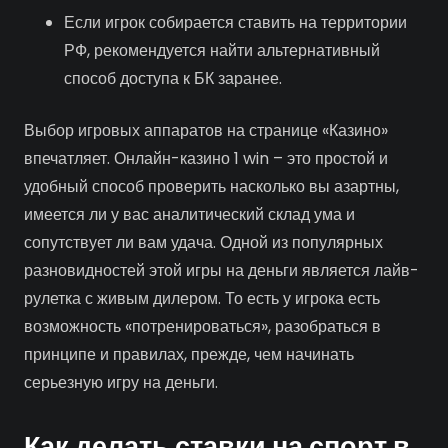
Если игрок собирается ставить на территории
РФ, рекомендуется найти альтернативный
способ доступа к БК заранее.
Выбор игровых аппаратов на странице «Казино»
впечатляет. Онлайн-казино 1 win – это простой и
удобный способ проверить насколько вы азартны,
имеется ли у вас аналитический склад ума и
сопутствует ли вам удача. Одной из популярных
разновидностей этой игры на деньги является лайв-
рулетка с живым дилером. То есть у игрока есть
возможность «потренироваться», разобраться в
принципе и правилах, прежде, чем начинать
серьезную игру на деньги.
Как делать ставки на спорт в