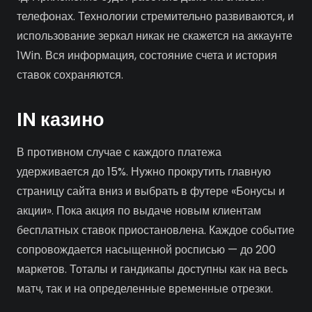
телефонах. Технологии стремительно развиваются, и
использование зеркал никак не скажется на аккаунте
1Win. Вся информация, состояние счета и история
ставок сохраняются.
IN казино
В противном случае с каждого платежа
удерживается до 15%. Нужно прокрутить главную
страницу сайта вниз и выбрать в футере «Бонусы и
акции». Пока акция по выдаче новым клиентам
бесплатных ставок приостановлена. Каждое событие
сопровождается насыщенной росписью — до 200
маркетов. Тоталы и гандикапы доступны как на весь
матч, так и на определенные временные отрезки.