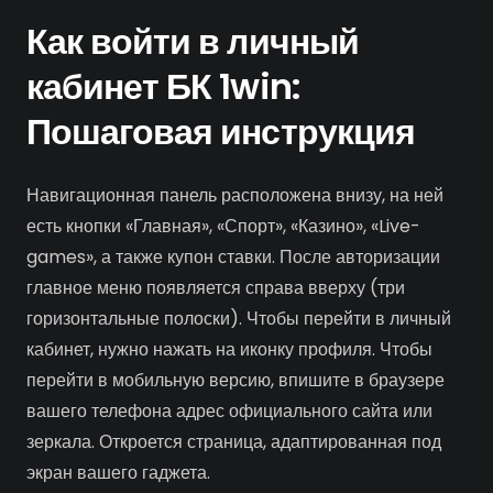
Как войти в личный
кабинет БК 1win:
Пошаговая инструкция
Навигационная панель расположена внизу, на ней
есть кнопки «Главная», «Спорт», «Казино», «Live-
games», а также купон ставки. После авторизации
главное меню появляется справа вверху (три
горизонтальные полоски). Чтобы перейти в личный
кабинет, нужно нажать на иконку профиля. Чтобы
перейти в мобильную версию, впишите в браузере
вашего телефона адрес официального сайта или
зеркала. Откроется страница, адаптированная под
экран вашего гаджета.