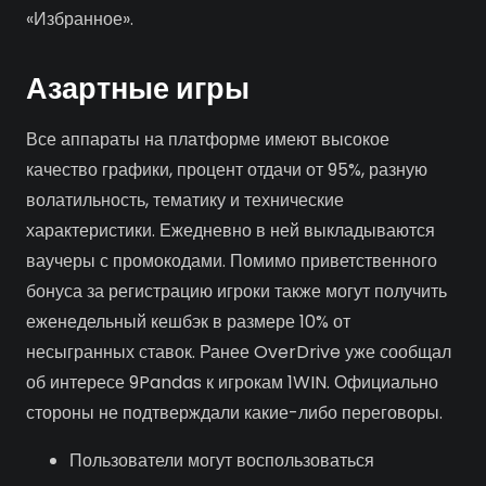
«Избранное».
Азартные игры
Все аппараты на платформе имеют высокое
качество графики, процент отдачи от 95%, разную
волатильность, тематику и технические
характеристики. Ежедневно в ней выкладываются
ваучеры с промокодами. Помимо приветственного
бонуса за регистрацию игроки также могут получить
еженедельный кешбэк в размере 10% от
несыгранных ставок. Ранее OverDrive уже сообщал
об интересе 9Pandas к игрокам 1WIN. Официально
стороны не подтверждали какие-либо переговоры.
Пользователи могут воспользоваться