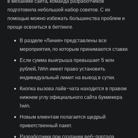
в механике сайта, команда разработчиков
подготовила небольшой набор советов. С их
помощью можно избежать большинства проблем и
проще освоиться в беттинге.
В разделе «Линия» представлены все
мероприятия, по которым принимаются ставки.
Если сумма выигрыша превышает 5 млн
рублей, 1Win имеет право установить
индивидуальный лимит на вывод в сутки.
Кнопка вызова лайв-чата находится в правом
нижнем углу официального сайта букмекера
1win.
Новым клиентам полагается щедрый
приветственный пакет.
Разработчики при создании веб-портала