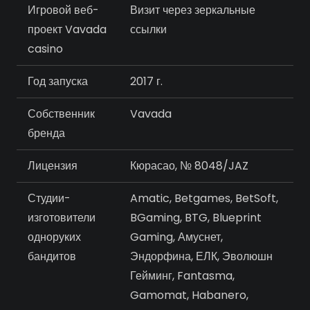
Игровой веб-
Визит через зеркальные
проект Vavada
ссылки
casino
Год запуска
2017 г.
Собственник
Vavada
бренда
Лицензия
Кюрасао, № 8048/JAZ
Студии-
Amatic, Betgames, BetSoft,
изготовители
BGaming, BTG, Blueprint
одноруких
Gaming, Амуснет,
бандитов
Эндорфина, ЕЛК, Эволюшн
Гейминг, Fantasma,
Gamomat, Habanero,