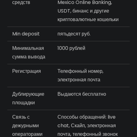
средств
Mexico Online Banking,
USDT, бинанс и другие
криптовалютные кошельки
Min deposit
пятьдесят руб.
Минимальная
1000 рублей
сумма вывода
Регистрация
Телефонный номер,
электронная почта
Дублирующие
Выдаются бесплатно
площадки
Связь с
Способы обращений: live
дежурными
chat, Скайп, электронная
операторами
почта, телефонный звонок