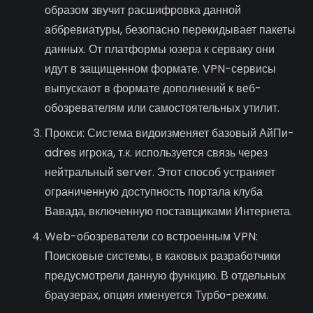
образом звучит расшифровка данной
аббревиатуры, безопасно перекидывает пакеты
данных. От платформы юзера к серваку они
идут в защищенном формате. VPN-сервисы
выпускают в формате дополнений к веб-
обозревателям или самостоятельных утилит.
Прокси: Система видоизменяет базовый АйПи-
adres игрока, т.к. используется связь через
нейтральный server. Этот способ устраняет
ограниченную доступность портала клуба
Вавада, включенную поставщиками Интернета.
Web-обозреватели со встроенным VPN:
Поисковые системы, в каковых разработчики
предусмотрели данную функцию. В отдельных
браузерах, опция именуется Турбо-режим.