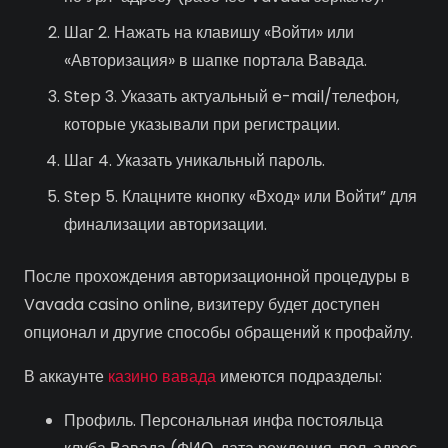
Шаг 2. Нажать на клавишу «Войти» или
«Авторизация» в шапке портала Вавада.
Step 3. Указать актуальный e-mail/телефон,
которые указывали при регистрации.
Шаг 4. Указать уникальный пароль.
Step 5. Клацните кнопку «Вход» или Войти” для
финализации авторизации.
После прохождения авторизационной процедуры в
Vavada casino online, визитеру будет доступен
опционал и другие способы обращений к профайлу.
В аккаунте
казино вавада
имеются подразделы:
Профиль. Персональная инфа постояльца