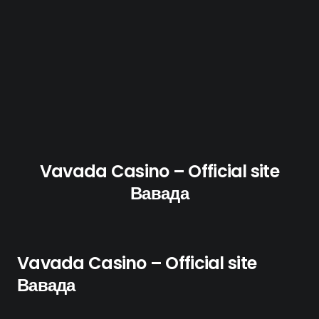
Vavada Casino – Official site
Вавада
Vavada Casino – Official site
Вавада