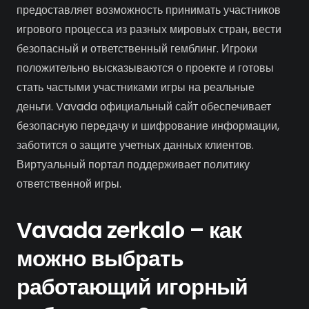
предоставляет возможность принимать участников
игрового процесса из разных мировых стран, вести
безопасный и ответственный гемблинг. Игроки
положительно высказываются о проекте и готовы
стать частыми участниками игры на реальные
деньги. Vavada официальный сайт обеспечивает
безопасную передачу и шифрование информации,
заботится о защите учетных данных клиентов.
Виртуальный портал поддерживает политику
ответственной игры.
Vavada zerkalo – как
можно выбрать
работающий игорный