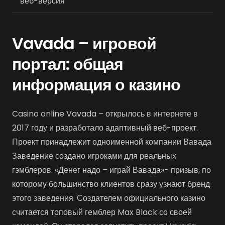
веб-версия
Vavada – игровой
портал: общая
информация о казино
Casino online Vavada – открылось в интернете в
2017 году и разработало адаптивный веб-проект.
Проект принадлежит одноименной компании Вавада
Заведение создано игроками для реальных
гэмблеров. «Денег надо – играй Вавада»- призыв, по
которому большинство клиентов сразу узнают бренд
этого заведения. Создателем официального казино
считается топовый гемблер Max Black со своей