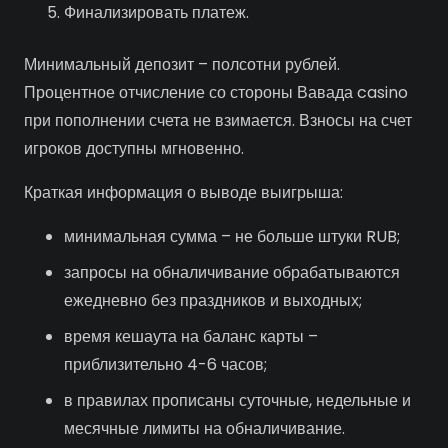
Финализировать платеж.
Минимальный депозит – полсотни рублей.
Процентное отчисление со стороны Вавада casino
при пополнении счета не взимается. Взносы на счет
игроков доступны мгновенно.
Краткая информация о выводе выигрыша:
минимальная сумма – не больше штуки RUB;
запросы на обналичивание обрабатываются
ежедневно без праздников и выходных;
время кешаута на баланс карты –
приблизительно 4-6 часов;
в правилах прописаны суточные, недельные и
месячные лимиты на обналичивание.